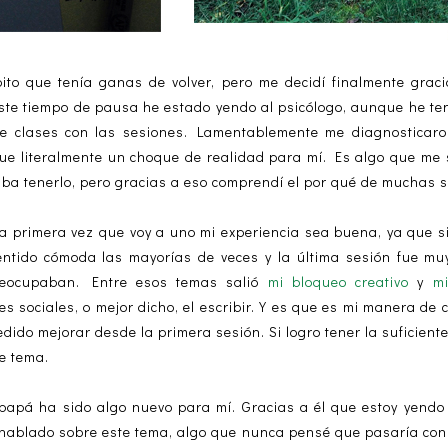
ito que tenía ganas de volver, pero me decidí finalmente grac
este tiempo de pausa he estado yendo al psicólogo, aunque he te
 de clases con las sesiones. Lamentablemente me diagnosticar
ue literalmente un choque de realidad para mí. Es algo que me
aba tenerlo, pero gracias a eso comprendí el por qué de muchas s
la primera vez que voy a uno mi experiencia sea buena, ya que s
ntido cómoda las mayorías de veces y la última sesión fue muy
eocupaban. Entre esos temas salió
mi bloqueo creativo
y
m
es sociales, o mejor dicho, el escribir. Y es que es mi manera d
dido mejorar desde la primera sesión. Si logro tener la suficien
e tema.
 papá ha sido algo nuevo para mí. Gracias a él que estoy yendo 
 hablado sobre este tema, algo que nunca pensé que pasaría con 