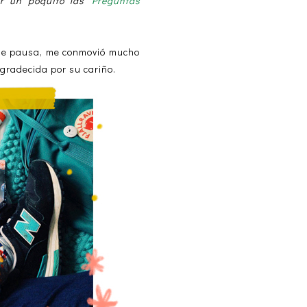
sar un poquito las
Preguntas
 de pausa, me conmovió mucho
gradecida por su cariño.