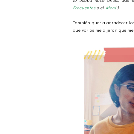
lo usaba hace años)
, adem
Frecuentes
o el
Menú
).
También quería agradecer lo
que varios me dijeran que me