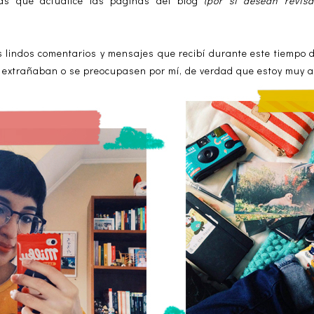
ás que actualicé las páginas del blog
(por si desean revi
s lindos comentarios y mensajes que recibí durante este tiempo
 extrañaban o se preocupasen por mí, de verdad que estoy muy a