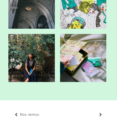
Inspiración y
Favoritos de estos días
reconocimiento.
nublados.
25.
Nostalgia.
Nos vemos.