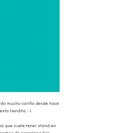
uardo mucho cariño desde hace
sta tiendita :-)
 ya que suele tener stand en
hechos de porcelana fría,