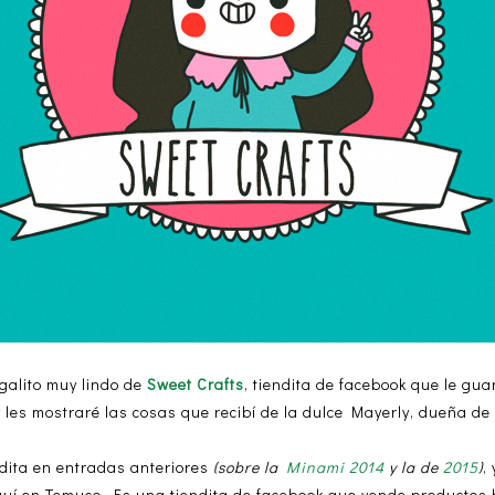
egalito muy lindo de
Sweet Crafts
, tiendita de facebook que le g
les mostraré las cosas que recibí de la dulce Mayerly, dueña de e
dita en entradas anteriores
(sobre la
Minami 2014
y la de
2015
)
,
quí en Temuco. Es una tiendita de facebook que vende productos 