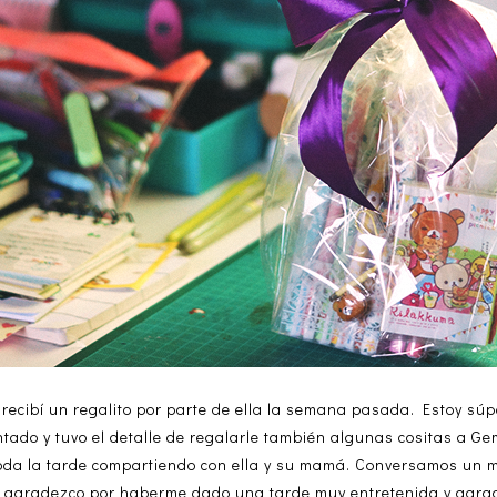
recibí un regalito por parte de ella la semana pasada. Estoy sú
ado y tuvo el detalle de regalarle también algunas cositas a Ge
 toda la tarde compartiendo con ella y su mamá. Conversamos un 
s agradezco por haberme dado una tarde muy entretenida y agrad