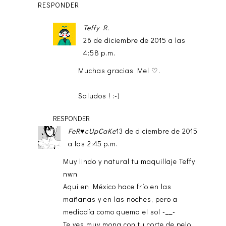
RESPONDER
Teffy R.
26 de diciembre de 2015 a las
4:58 p.m.
Muchas gracias Mel ♡.
Saludos ! :-)
RESPONDER
FeR♥cUpCaKe
13 de diciembre de 2015
a las 2:45 p.m.
Muy lindo y natural tu maquillaje Teffy
nwn
Aquí en México hace frío en las
mañanas y en las noches, pero a
mediodía como quema el sol -__-
Te ves muy mona con tu corte de pelo,