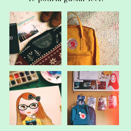
Wishlist: Vuelta a clases.
¿Qué hay en mi mochila?.
Qué hay en mi mochila
Blog: My blythe and me.
#3.