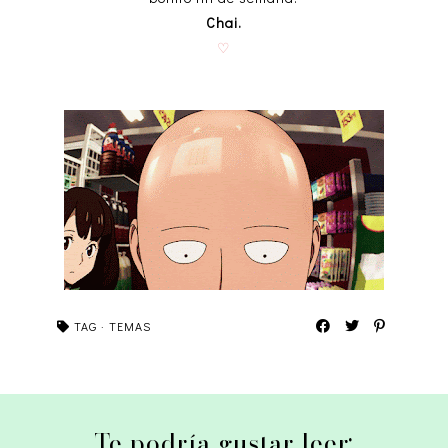
Chai.
♡
TAG
·
TEMAS
Te podría gustar leer: