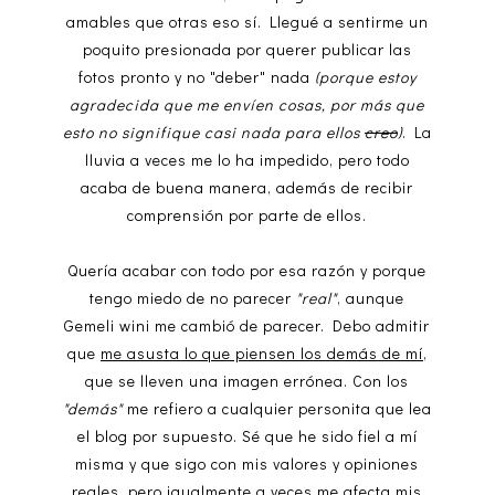
amables que otras eso sí. Llegué a sentirme un
poquito presionada por querer publicar las
fotos pronto y no "deber" nada
(porque estoy
agradecida que me envíen cosas, por más que
esto no signifique casi nada para ellos
creo
)
. La
lluvia a veces me lo ha impedido, pero todo
acaba de buena manera, además de recibir
comprensión por parte de ellos.
Quería acabar con todo por esa razón y porque
tengo miedo de no parecer
"real"
, aunque
Gemeli wini me cambió de parecer. Debo admitir
que
me asusta lo que piensen los demás de mí
,
que se lleven una imagen errónea. Con los
"demás"
me refiero a cualquier personita que lea
el blog por supuesto. Sé que he sido fiel a mí
misma y que sigo con mis valores y opiniones
reales, pero igualmente a veces me afecta mis