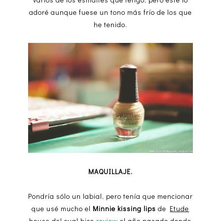
adoré aunque fuese un tono más frío de los que
he tenido.
MAQUILLAJE.
Pondría sólo un labial, pero tenía que mencionar
que usé mucho el
Minnie kissing lips
de
Etude
house
del cual hice
review
el año pasado donde