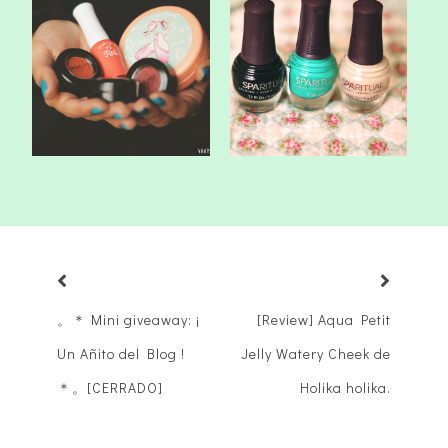
Review: Esmaltes Spa
Pedido/Review: Jolse.
Ritual.
。＊ Mini giveaway: ¡
[Review] Aqua Petit
Un Añito del Blog !
Jelly Watery Cheek de
＊。[CERRADO]
Holika holika.