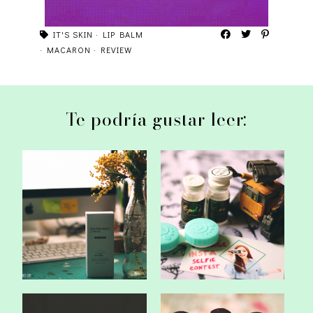
IT'S SKIN
·
LIP BALM
·
MACARON
·
REVIEW
Te podría gustar leer:
Review: Q-depot / NoTS
Lensvillage review: Geo
28 Remedy Ju...
Eyevelyn Ch...