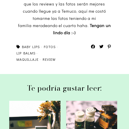
que los reviews y las fotos serán mejores
cuando llegue ya a Temuco, aquí me costó
tomarme las fotos teniendo a mi
familia merodeando el cuarto haha.
Tengan un
lindo día :-)
BABY LIPS
·
FOTOS
·
LIP BALMS
·
MAQUILLAJE
·
REVIEW
Te podría gustar leer:
Review: Q-depot / NoTS
Lensvillage review: Geo