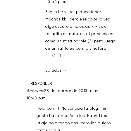
3:56 p.m.
Ese lo he visto, planeo tener
muchos kk~ pero ese color lo veo
algo oscuro o no es así? ~ si, el
rosadito es natural, al principio es
como un rosa barbie (?) pero luego
de un ratito es bonito y natural
(⌒▽⌒)
Saludos~~
RESPONDER
Anónimo
28 de febrero de 2013 a las
10:40 p.m.
Hola boni :) No conocía tu blog, me
gusto bastante. Amo los Baby Lips
jajaja solo tengo dos, pero los quiero
todos jajaja