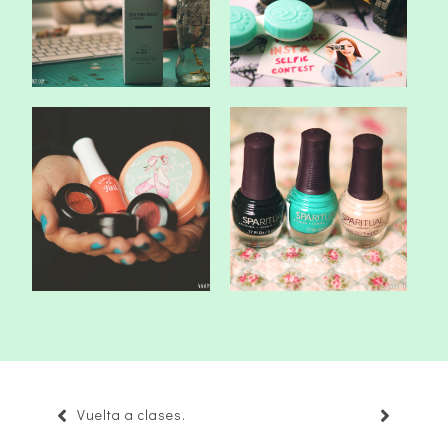
28 Remedy Ju...
Eyevelyn Ch...
Review: Esmaltes Spa
Pedido/Review: Jolse.
Ritual.
Vuelta a clases.